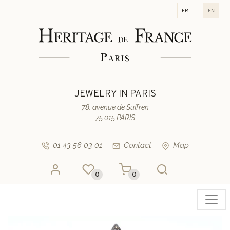
fr
en
JEWELRY IN PARIS
78, avenue de Suffren
75 015 PARIS
01 43 56 03 01
Contact
Map
0
0
Toggl